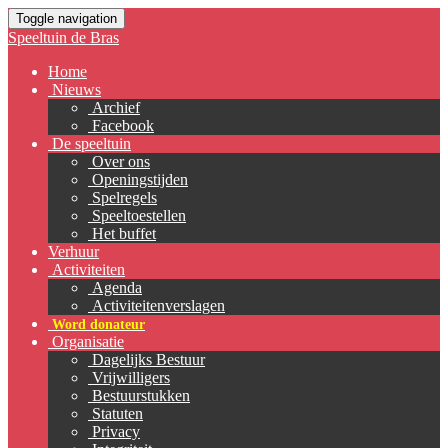
Toggle navigation
Speeltuin de Bras
Home
Nieuws
Archief
Facebook
De speeltuin
Over ons
Openingstijden
Spelregels
Speeltoestellen
Het buffet
Verhuur
Activiteiten
Agenda
Activiteitenverslagen
Word donateur
Organisatie
Dagelijks Bestuur
Vrijwilligers
Bestuurstukken
Statuten
Privacy