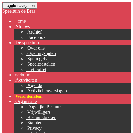
Toggle navigation
Speeltuin de Bras
Home
Nieuws
Archief
Facebook
De speeltuin
Over ons
Openingstijden
Spelregels
Speeltoestellen
Het buffet
Verhuur
Activiteiten
Agenda
Activiteitenverslagen
Word donateur
Organisatie
Dagelijks Bestuur
Vrijwilligers
Bestuurstukken
Statuten
Privacy